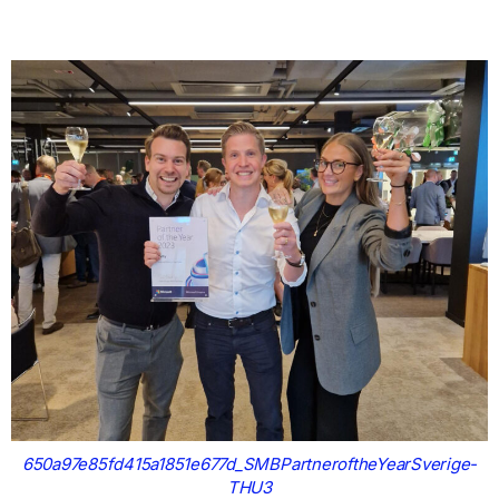
650a97e85fd415a1851e677d_SMBPartneroftheYearSverige-
THU3