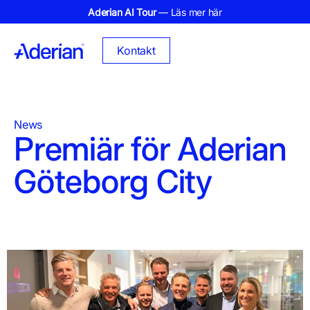
Aderian AI Tour
— Läs mer här
Kontakt
News
Premiär för Aderian
Göteborg City