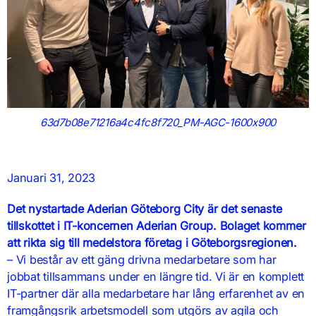
63d7b08e71216a4c4fc8f720_PM-AGC-1600x900
Januari 31, 2023
Det nystartade Aderian Göteborg City är det senaste
tillskottet i IT-koncernen Aderian Group. Bolaget kommer
att rikta sig till medelstora företag i Göteborgsregionen.
– Vi består av ett gäng drivna medarbetare som har
jobbat tillsammans under en längre tid. Vi är en komplett
IT-partner där alla medarbetare har lång erfarenhet av en
framgångsrik arbetsmodell som utgörs av agila och