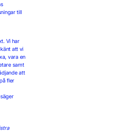
ns
ingar till
t. Vi har
känt att vi
xa, vara en
etare samt
ädjande att
på fler
 säger
ästra