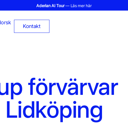
Aderian AI Tour
— Läs mer här
orsk
Kontakt
up förvärvar
i Lidköping