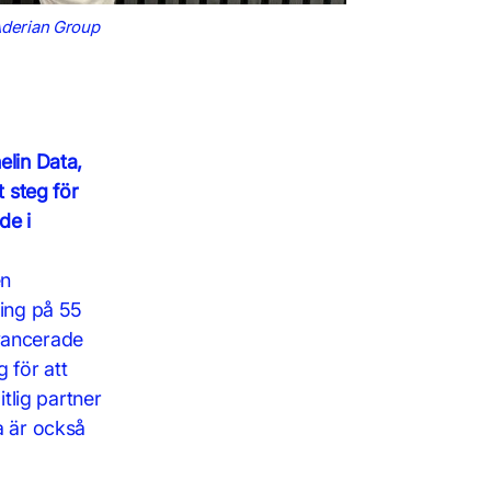
Aderian Group
elin Data,
t steg för
de i
en
ning på 55
avancerade
 för att
itlig partner
a är också