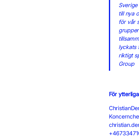
Sverige 
till nya
för vår 
gruppen
tillsam
lyckats 
riktigt
Group
För ytterlig
ChristianD
Koncernche
christian.d
+46733471