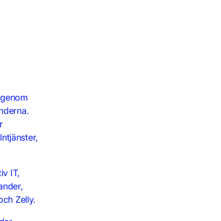
n genom
underna.
r
lntjänster,
v IT,
ander,
och Zelly.