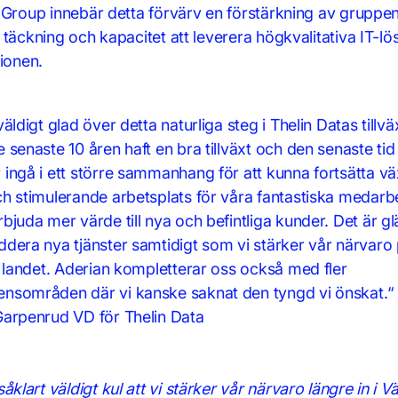
 Group innebär detta förvärv en förstärkning av gruppe
täckning och kapacitet att leverera högkvalitativa IT-lösn
ionen.
väldigt glad över detta naturliga steg i Thelin Datas tillväx
 senaste 10 åren haft en bra tillväxt och den senaste tid 
ingå i ett större sammanhang för att kunna fortsätta vä
ch stimulerande arbetsplats för våra fantastiska medarb
bjuda mer värde till nya och befintliga kunder. Det är gl
dera nya tjänster samtidigt som vi stärker vår närvaro 
i landet. Aderian kompletterar oss också med fler
nsområden där vi kanske saknat den tyngd vi önskat.“
Garpenrud VD för Thelin Data
såklart väldigt kul att vi stärker vår närvaro längre in i V