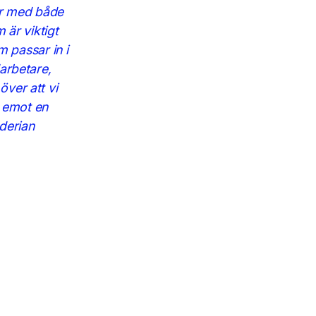
lar med både
 är viktigt
m passar in i
arbetare,
ver att vi
m emot en
derian