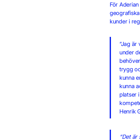
För Aderian
geografiska 
kunder i reg
“Jag är 
under de
behöver 
trygg o
kunna er
kunna ad
platser 
kompete
Henrik 
“Det är 