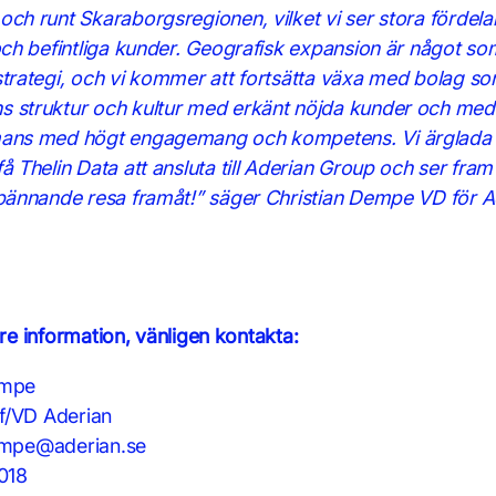
och runt Skaraborgsregionen, vilket vi ser stora förde
 och befintliga kunder. Geografisk expansion är något som
strategi, och vi kommer att fortsätta växa med bolag so
s struktur och kultur med erkänt nöjda kunder och med
mans med högt engagemang och kompetens. Vi ärglada ö
få Thelin Data att ansluta till Aderian Group och ser fra
 spännande resa framåt!” säger Christian Dempe VD för A
are information, vänligen kontakta:
empe
f/VD Aderian
empe@aderian.se
018