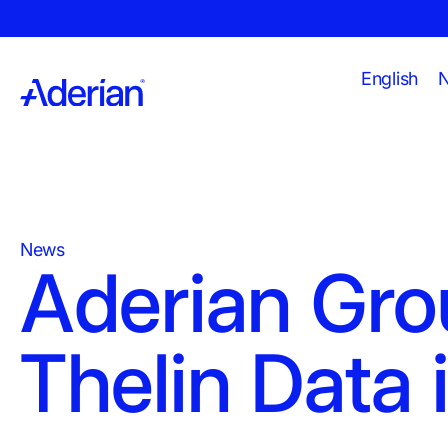
English
N
News
Aderian Gro
Thelin Data 