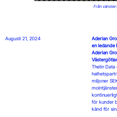
Från vänster
Augusti 21, 2024
Aderian Grou
en ledande I
Aderian Grou
Västergötla
Thelin Data
helhetspartn
miljoner SEK
molntjänste
kontinuerlig
för kunder 
känd för sin