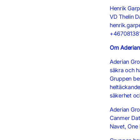
Henrik Gar
VD Thelin D
henrik.garp
+46708138
Om Aderian
Aderian Gro
säkra och h
Gruppen bes
heltäckande 
säkerhet och
Aderian Gro
Canmer Data
Navet, One I