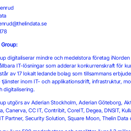
penrud
ata
enrud@thelindata.se
178
 Group:
up digitaliserar mindre och medelstora företag iNorde
ållbara IT-lösningar som adderar konkurrenskraft för k
tår av 17 lokalt ledande bolag som tillsammans erbjude
tjänster inom IT- och applikationsdrift, infrastruktur, mo
 digitalisering.
up utgörs av Aderian Stockholm, Aderian Göteborg, Akti
, Canerva, CC IT, Contribit, CoreIT, Degea, DNSIT, Kull
T Partner, Security Solution, Square Moon, Thelin Data 