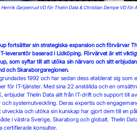
: Henrik Garpenrud VD för Thelin Data & Christian Dempe VD för 
p fortsätter sin strategiska expansion och förvärvar Th
T-leverantör baserad i Lidköping. Förvärvet är ett viktig
p, som syftar till att utöka sin närvaro och sitt erbjudan
nd och Skaraborgsregionen.
 grundades 1992 och har sedan dess etablerat sig som 
er för IT-tjänster. Med sina 22 anställda och en omsätt
, erbjuder Thelin Data allt från IT-drift och support till 
r och systemutveckling. Deras expertis och engagemang
t utveckla och utöka sin kunskap har gjort dem till en pål
både i västra Sverige, Skaraborg och globalt. Thelin Dat
a certifierade konsulter.