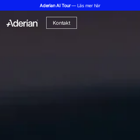
Aderian AI Tour
— Läs mer här
Kontakt